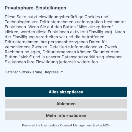
Kombibad Wedel GmbH
Am Freibad 1, 22880 Wedel
Telefon (04103) 91 47-0
E-Mail: info@badebucht.de
Folge uns
Impressum
|
AGB
Datenschutzerklärung