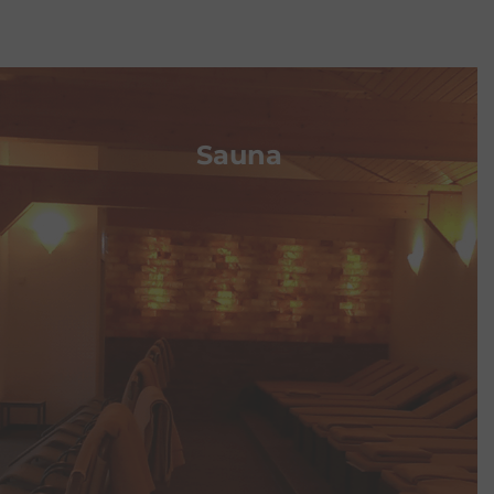
Speisen und Getränken nicht gestattet (im
Badbereich nur in Plastik-Verpackungen).
Reservierungen:
Formular, 04103-91470 oder
kassen@badebucht.de
Erforderliche Angaben:
Name des Geburtstags-
Sauna
Kindes, Anzahl der Gäste, Ankunftszeit, Wunsch-
Tischzeit (nur volle Stunden 13:00 – 16:00 Uhr), Tel.-
Nr.
Teilnehmer:
6-15 Kinder von 7-14 Jahren, mind. 1
Erwachsener muss als Begleitperson dabei sein.
Buchungen:
Mittwoch bis Sonntag (nicht am 2.
Freitag des Monats)
Wir bieten:
gedeckten Geburtstagstisch im Gastro-
Bereich für 45 Min. zwischen 13–16 Uhr
Preis: 16 €/Kind
für Tageskarte Kind + 1 Menü (wird
beim Eintritt an der Rezeption ausgewählt)
Menü 1:
Spagetti Bolognese & 0,3l Softgetränk