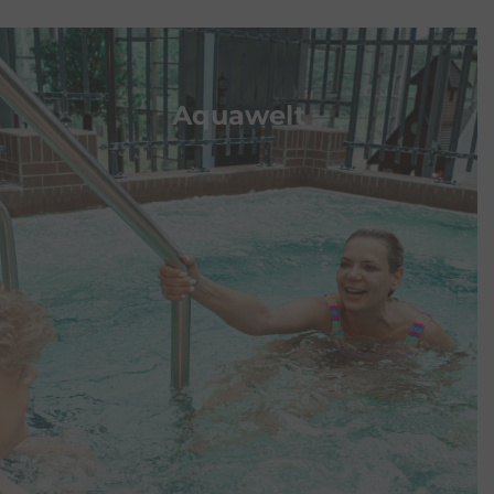
Mehrfachkarten
Erlebnisbad
Aquawelt
Kinder
1,5 Std.
3 Std.
Tag
ab 3
Jahre
10er-
30,00 €
40,00 €
50,00 €
Karte
20er-
55,00 €
75,00 €
95,00 €
Karte
50er-
125,00 €
-
-
Karte