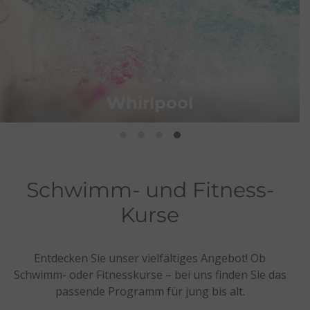
Erwachsene
1,5 Std.
3 Std.
Tag
ab 17
Jahren
25m Sportbecken mit
10er-
60,00 €
70,00 €
80,00 €
Sprungturm
Karte
20er-
115,00 €
135,00 €
155,00 €
Karte
Schwimm- und Fitness-
50er-
175,00 €
-
-
Karte
Kurse
Sauna
Entdecken Sie unser vielfältiges Angebot! Ob
Schwimm- oder Fitnesskurse – bei uns finden Sie das
Montag
4 Std.
Tag
passende Programm für jung bis alt.
- Freitag