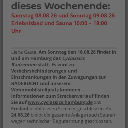
– in unserer prämierten Saunalandschaft steigern
dieses Wochenende:
Sie Ihr Wohlbefinden in traumhafter Atmosphäre.
Samstag 08.08.26 und Sonntag 09.08.26
Erlebnisbad und Sauna 10:00 – 18:00
Bei Massagebuchungen ohne Saunanutzung
Uhr
kommen Sie bitte ca. 20 Min. vor Ihrer Anwendung an
die Rezeption (bitte Bademantel und -schlappen
mitbringen).
Liebe Gäste,
Am Sonntag den 16.08.26 findet in
Aus Haftungsgründen können wir keine
und um Hamburg das
Cyclassics
Radrennen
statt.
Es wird zu
schwangeren Frauen massieren.
Verkehrsbehinderungen und
Einschränkungen in den Zuwegungen zur
BADEBUCHT und unserem
Wohnmobilstellplatz kommen.
Informationen zum Streckenverlauf finden
Sie auf
www.cyclassics-hamburg.de
das
Freibad
bleibt diesen Sommer geschlossen. Am
24.08.26
bleibt die gesamte Anlage (auch Sauna)
wegen technischer Begutachtung geschlossen.