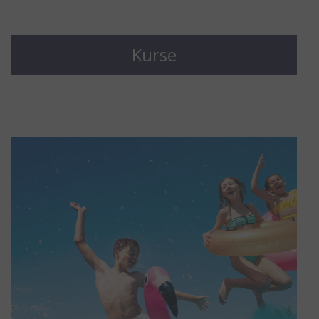
Erwachsene
21,00 €
23,00 €
Kurse
10er-
195,00 €
215,00 €
Karte
Wochenend- und Feiertagszuschlag je Tarif
= 2 €
Unsere Saunanächte
finden jeden 2. Freitag im
Monat von 20:00 – 01:00 Uhr statt.
Preis: 47 €
(incl. Saunatageskarte, Buffet, textilfreies
Schwimmen ab 21:00 Uhr)