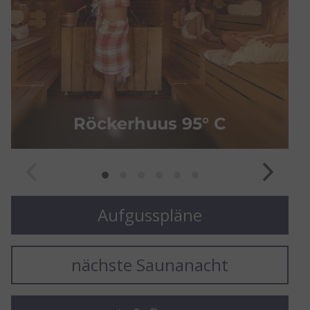
Anwendungen mit finnischer Sauna-
Honigcreme, Eis, Früchten und Salzen geben
dem Schwitzbad immer wieder neue und
erholsame Facetten.
Röckerhuus 95° C
Aufgusspläne
nächste Saunanacht