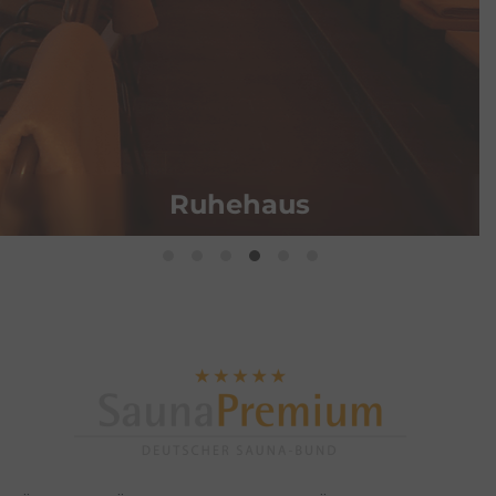
Menü 2:
Spagetti mit Tomatensoße & 0,3l
Softgetränk
Menü 3:
6er Hänchen-Nuggets mit Pommes & 0,3l
Softgetränk
Menü 4:
Currywurst mit Pommes & 0,3l Softgetränk
Saunagarten